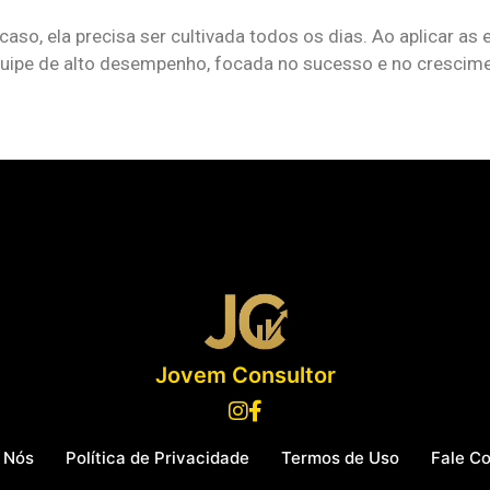
so, ela precisa ser cultivada todos os dias. Ao aplicar as 
uipe de alto desempenho, focada no sucesso e no crescime
Jovem Consultor
 Nós
Política de Privacidade
Termos de Uso
Fale C