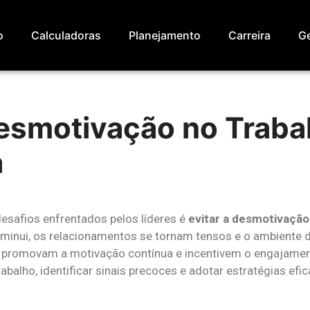
o
Calculadoras
Planejamento
Carreira
Ge
esmotivação no Trabal
a
esafios enfrentados pelos líderes é
evitar a desmotivação
iminui, os relacionamentos se tornam tensos e o ambiente de
ue promovam a motivação contínua e incentivem o engajame
abalho, identificar sinais precoces e adotar estratégias ef